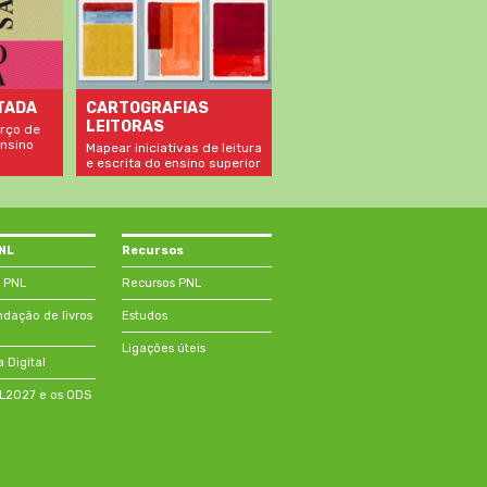
TADA
CARTOGRAFIAS
LEITORAS
rço de
nsino
Mapear iniciativas de leitura
e escrita do ensino superior
PNL
Recursos
 PNL
Recursos PNL
ação de livros
Estudos
Ligações úteis
a Digital
NL2027 e os ODS