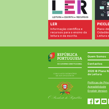
LER
PICCL
Informação científica e
Plano de
recursos para o ensino da
Cidadão
leitura e da escrita.
Leitura e
Quem Somos
Contactos
2020 © Plano N
de Leitura
Políticas de Pri
Acessibilidade
English Version