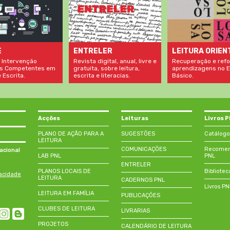
LEITURA ORIEN
E
ENTRELER
Recuperação e refo
 Intervenção
Revista digital, anual, livre e
aprendizagens no E
s Competentes em
gratuita, sobre leitura,
Básico.
 Escrita.
escrita e literacias.
Acções
Leituras
Livros 
PLANO DE AÇÃO PARA A
SUGESTÕES
Catálogo
LEITURA
COMUNICAÇÕES
Recomend
acional
LAB PNL
PNL
ENTRELER
PLANOS LOCAIS DE
Bibliotec
vacidade
LEITURA
CADERNOS PNL
Livros P
LEITURA EM FAMÍLIA
PUBLICAÇÕES
CLUBES DE LEITURA
LIVRARIAS
PROJETOS
CALENDÁRIO DE LEITURA