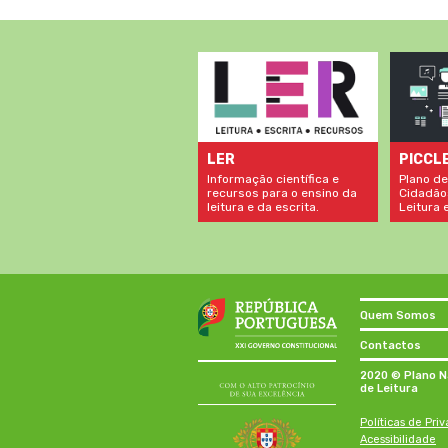
LER
PICCL
Informação científica e
Plano de
recursos para o ensino da
Cidadão
leitura e da escrita.
Leitura e
Quem Somos
Contactos
2020 © Plano N
de Leitura
Políticas de Pri
Acessibilidade