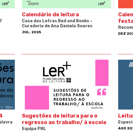
Calendário de leitura
Calen
fest
7
Casa das Letras Bed and Books –
Curadoria de Ana Daniela Soares
Recom
JUL. 2025
DEZ 20
4
Sugestões de leitura para o
Leitu
regresso ao trabalho/ à escola
alavra
Especi
Equipa PNL
AGO 20