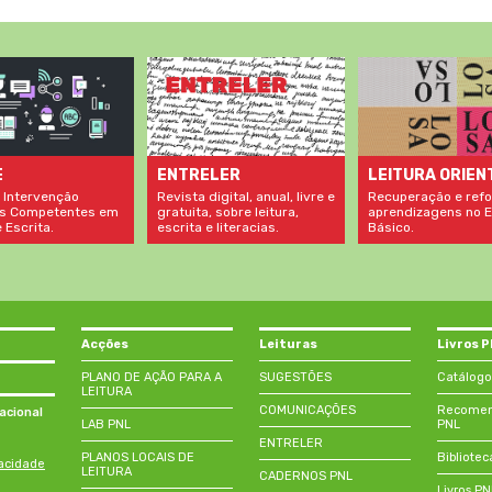
LEITURA ORIEN
E
ENTRELER
Recuperação e refo
 Intervenção
Revista digital, anual, livre e
aprendizagens no E
s Competentes em
gratuita, sobre leitura,
Básico.
 Escrita.
escrita e literacias.
Acções
Leituras
Livros 
PLANO DE AÇÃO PARA A
SUGESTÕES
Catálogo
LEITURA
COMUNICAÇÕES
Recomend
acional
LAB PNL
PNL
ENTRELER
PLANOS LOCAIS DE
Bibliotec
vacidade
LEITURA
CADERNOS PNL
Livros P