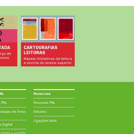
TADA
CARTOGRAFIAS
LEITORAS
rço de
nsino
Mapear iniciativas de leitura
e escrita do ensino superior
PNL
Recursos
 PNL
Recursos PNL
ação de livros
Estudos
Ligações úteis
a Digital
NL2027 e os ODS