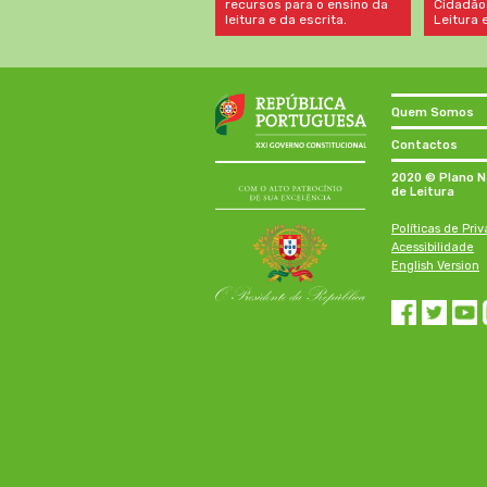
recursos para o ensino da
Cidadão
leitura e da escrita.
Leitura e
Quem Somos
Contactos
2020 © Plano N
de Leitura
Políticas de Pri
Acessibilidade
English Version