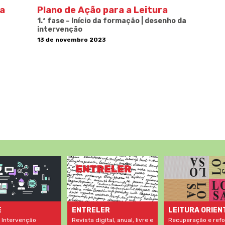
ra
Plano de Ação para a Leitura
1.ª fase – Início da formação | desenho da
intervenção
13 de novembro 2023
LEITURA ORIEN
E
ENTRELER
Recuperação e refo
 Intervenção
Revista digital, anual, livre e