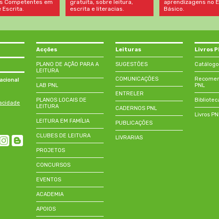
aprendizagens no E
s Competentes em
gratuita, sobre leitura,
Básico.
 Escrita.
escrita e literacias.
Acções
Leituras
Livros 
PLANO DE AÇÃO PARA A
SUGESTÕES
Catálogo
LEITURA
COMUNICAÇÕES
Recomend
acional
LAB PNL
PNL
ENTRELER
PLANOS LOCAIS DE
Bibliotec
vacidade
LEITURA
CADERNOS PNL
Livros P
LEITURA EM FAMÍLIA
PUBLICAÇÕES
CLUBES DE LEITURA
LIVRARIAS
PROJETOS
CONCURSOS
EVENTOS
ACADEMIA
APOIOS