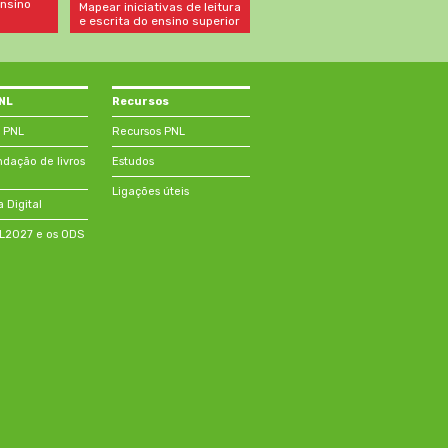
nsino
Mapear iniciativas de leitura
e escrita do ensino superior
PNL
Recursos
 PNL
Recursos PNL
ação de livros
Estudos
Ligações úteis
a Digital
NL2027 e os ODS