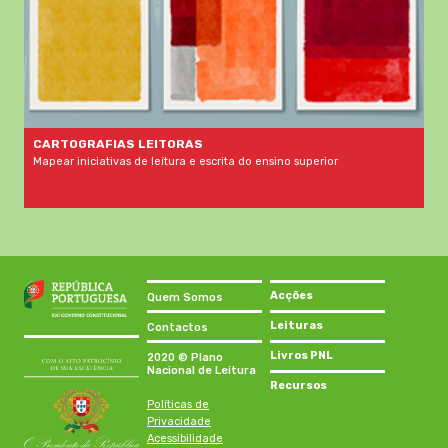
CARTOGRAFIAS LEITORAS
Mapear iniciativas de leitura e escrita do ensino superior
Acções
Quem Somos
Leituras
Contactos
Livros PNL
2020 © Plano
Nacional de Leitura
Recursos
Políticas de
Privacidade
Acessibilidade