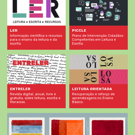
LER
PICCLE
Informação científica e recursos
Plano de Intervenção Cidadãos
para o ensino da leitura e da
Competentes em Leitura e
escrita.
Escrita.
LEITURA ORIENTADA
ENTRELER
Recuperação e reforço de
Revista digital, anual, livre e
aprendizagens no Ensino
gratuita, sobre leitura, escrita e
Básico.
literacias.