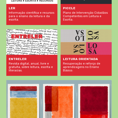
LER
PICCLE
Informação científica e recursos
Plano de Intervenção Cidadãos
para o ensino da leitura e da
Competentes em Leitura e
escrita.
Escrita.
LEITURA ORIENTADA
ENTRELER
Recuperação e reforço de
Revista digital, anual, livre e
aprendizagens no Ensino
gratuita, sobre leitura, escrita e
Básico.
literacias.