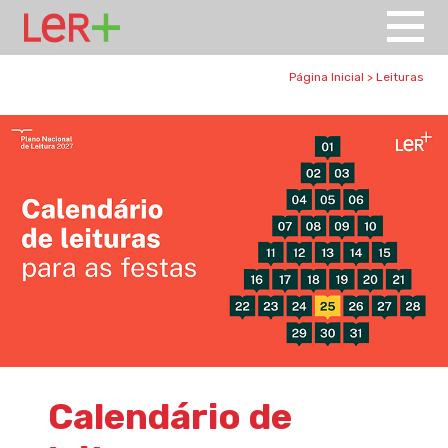
Página Inicial
>
Leituras
Calendário de