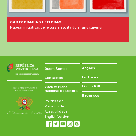
CARTOGRAFIAS LEITORAS
Mapear iniciativas de leitura e escrita do ensino superior
Acções
Quem Somos
Leituras
Contactos
Livros PNL
2020 © Plano
Nacional de Leitura
Recursos
Políticas de
Privacidade
Acessibilidade
English Version