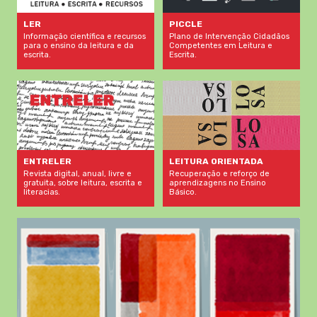
LER
PICCLE
Informação científica e recursos
Plano de Intervenção Cidadãos
para o ensino da leitura e da
Competentes em Leitura e
escrita.
Escrita.
LEITURA ORIENTADA
ENTRELER
Recuperação e reforço de
Revista digital, anual, livre e
aprendizagens no Ensino
gratuita, sobre leitura, escrita e
Básico.
literacias.