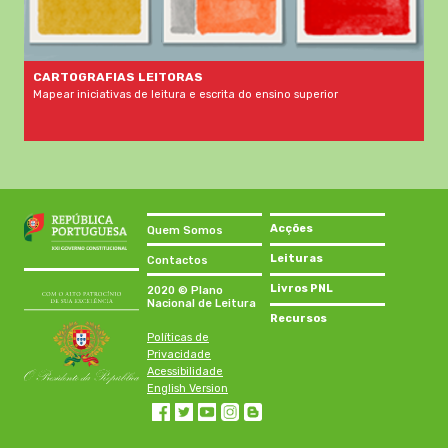
CARTOGRAFIAS LEITORAS
Mapear iniciativas de leitura e escrita do ensino superior
Acções
Quem Somos
Leituras
Contactos
Livros PNL
2020 © Plano
Nacional de Leitura
Recursos
Políticas de
Privacidade
Acessibilidade
English Version