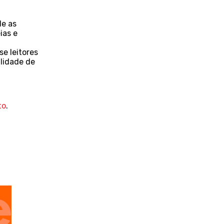
de as
ias e
se leitores
ilidade de
0
to
.