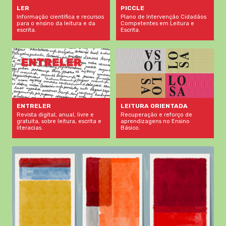
LER
PICCLE
Informação científica e recursos
Plano de Intervenção Cidadãos
para o ensino da leitura e da
Competentes em Leitura e
escrita.
Escrita.
LEITURA ORIENTADA
ENTRELER
Recuperação e reforço de
Revista digital, anual, livre e
aprendizagens no Ensino
gratuita, sobre leitura, escrita e
Básico.
literacias.