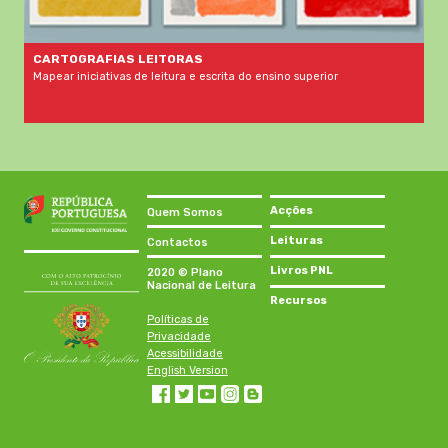
CARTOGRAFIAS LEITORAS
Mapear iniciativas de leitura e escrita do ensino superior
Acções
Quem Somos
Leituras
Contactos
Livros PNL
2020 © Plano
Nacional de Leitura
Recursos
Políticas de
Privacidade
Acessibilidade
English Version