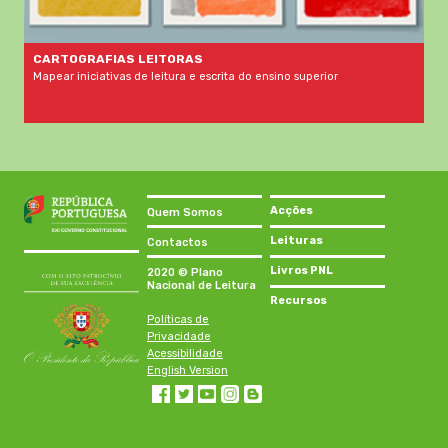
CARTOGRAFIAS LEITORAS
Mapear iniciativas de leitura e escrita do ensino superior
Acções
Quem Somos
Leituras
Contactos
Livros PNL
2020 © Plano
Nacional de Leitura
Recursos
Políticas de
Privacidade
Acessibilidade
English Version