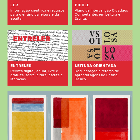
LER
PICCLE
Informação científica e recursos
Plano de Intervenção Cidadãos
para o ensino da leitura e da
Competentes em Leitura e
escrita.
Escrita.
LEITURA ORIENTADA
ENTRELER
Recuperação e reforço de
Revista digital, anual, livre e
aprendizagens no Ensino
gratuita, sobre leitura, escrita e
Básico.
literacias.