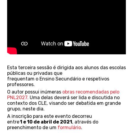
Esta
terceira
sessão é dirigida aos alunos das escolas
públicas ou privadas que
frequentam
o
Ensino
Secundário
e respetivos
professores
.
O autor
possu
i
inúmeras
obras recomendadas pelo
PNL2027
.
Uma delas deverá ser lida e discutida no
contexto dos CLE, visando ser debatida em grande
grupo, neste dia.
A inscrição para este evento decorreu
entre
1
e
1
0
de
abril
de 202
1
, através do
preenchimento de um
formulário
.