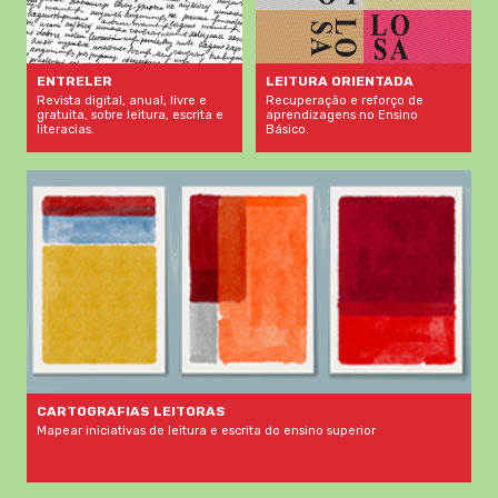
LEITURA ORIENTADA
ENTRELER
Recuperação e reforço de
Revista digital, anual, livre e
aprendizagens no Ensino
gratuita, sobre leitura, escrita e
Básico.
literacias.
CARTOGRAFIAS LEITORAS
Mapear iniciativas de leitura e escrita do ensino superior