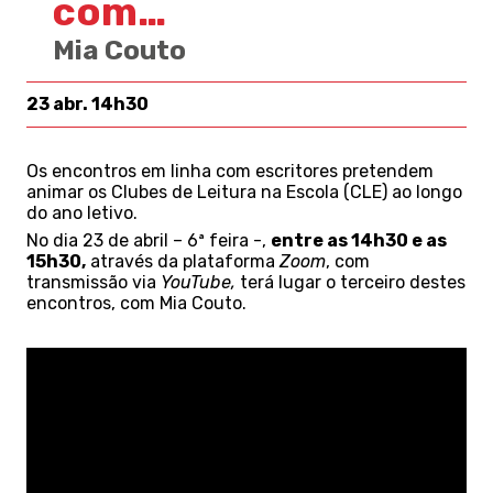
com…
Mia Couto
23 abr. 14h30
Os encontros em linha com escritores pretendem
animar os Clubes de Leitura na Escola (CLE) ao longo
do ano letivo.
No dia
2
3
de
abril
–
6
ª feira -,
entre as 1
4
h30 e as
1
5
h30
,
através da plataforma
Zoom
,
com
transmissão via
YouTube
,
terá lugar o
terceiro
destes
encontros, com
Mia Couto.