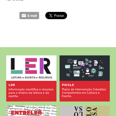
LER
PICCLE
Informação científica e recursos
Plano de Intervenção Cidadãos
para o ensino da leitura e da
Competentes em Leitura e
escrita.
Escrita.