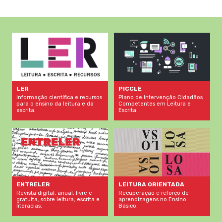
LER
PICCLE
Informação científica e recursos
Plano de Intervenção Cidadãos
para o ensino da leitura e da
Competentes em Leitura e
escrita.
Escrita.
LEITURA ORIENTADA
ENTRELER
Recuperação e reforço de
Revista digital, anual, livre e
aprendizagens no Ensino
gratuita, sobre leitura, escrita e
Básico.
literacias.