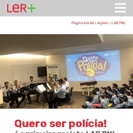
Página Inicial
>
Ações
>
LAB PNL
Quero ser polícia!