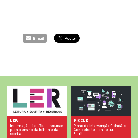
LER
PICCLE
Informação científica e recursos
Plano de Intervenção Cidadãos
para o ensino da leitura e da
Competentes em Leitura e
escrita.
Escrita.