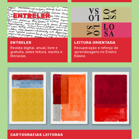
LEITURA ORIENTADA
ENTRELER
Recuperação e reforço de
Revista digital, anual, livre e
aprendizagens no Ensino
gratuita, sobre leitura, escrita e
Básico.
literacias.
CARTOGRAFIAS LEITORAS