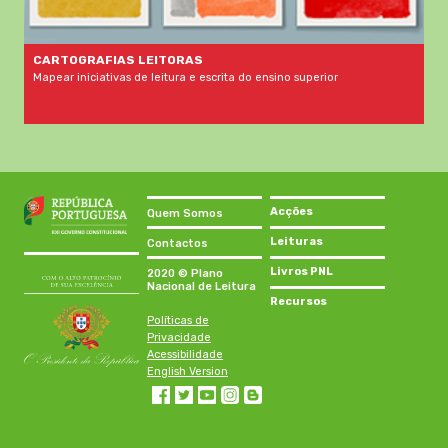
CARTOGRAFIAS LEITORAS
Mapear iniciativas de leitura e escrita do ensino superior
Acções
Quem Somos
Leituras
Contactos
Livros PNL
2020 © Plano
Nacional de Leitura
Recursos
Políticas de
Privacidade
Acessibilidade
English Version