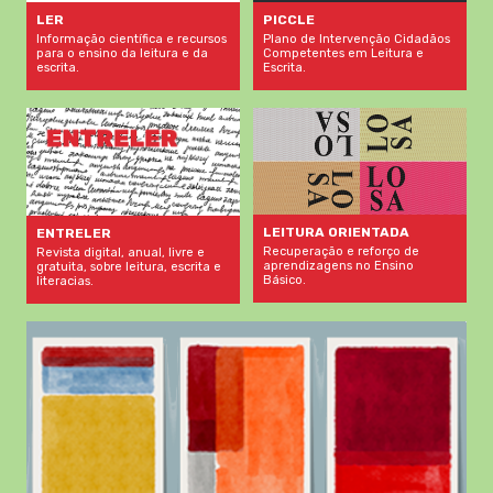
LER
PICCLE
Informação científica e recursos
Plano de Intervenção Cidadãos
para o ensino da leitura e da
Competentes em Leitura e
escrita.
Escrita.
LEITURA ORIENTADA
ENTRELER
Recuperação e reforço de
Revista digital, anual, livre e
aprendizagens no Ensino
gratuita, sobre leitura, escrita e
Básico.
literacias.