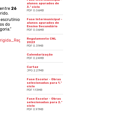
alunos apurados de
3.º ciclo
 entre
26
PDF 0.06MB
rido.
 escrutínio
Fase Intermunicipal -
alunos apurados de
los do
Ensino Secundário
goria.”
PDF 0.06MB
Regulamento CNL
orrigida_Regulamento_CN.pdf
2023
PDF 0.31MB
Calendarização
PDF 0.24MB
Cartaz
JPG 2.27MB
Fase Escolar - Obras
selecionadas para 1.º
ciclo
PDF 1.13MB
Fase Escolar - Obras
selecionadas para 2.º
ciclo
PDF 0.97MB