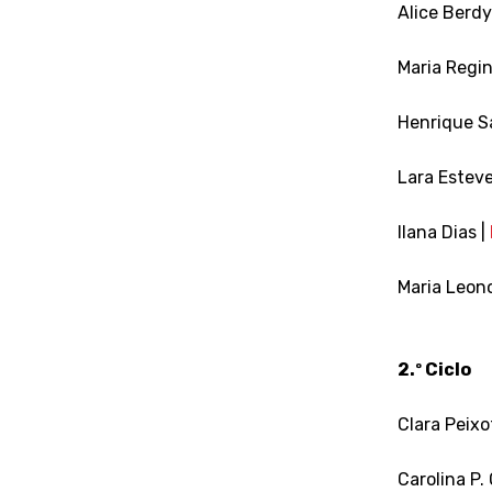
Alice Berd
Maria Regi
Henrique S
Lara Esteve
Ilana Dias |
Maria Leon
2.º Ciclo
Clara Peixo
Carolina P. 