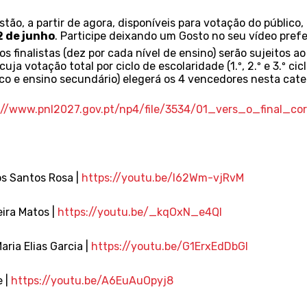
stão, a partir de agora, disponíveis para votação do público,
2 de junho
. Participe deixando um Gosto no seu vídeo prefe
os finalistas (dez por cada nível de ensino) serão sujeitos ao
cuja votação total por ciclo de escolaridade (1.º, 2.º e 3.º cic
co e ensino secundário) elegerá os 4 vencedores nesta cate
://www.pnl2027.gov.pt/np4/file/3534/01_vers_o_final_c
os Santos Rosa |
https://youtu.be/l62Wm-vjRvM
ira Matos |
https://youtu.be/_kqOxN_e4QI
aria Elias Garcia |
https://youtu.be/G1ErxEdDbGI
e |
https://youtu.be/A6EuAuOpyj8