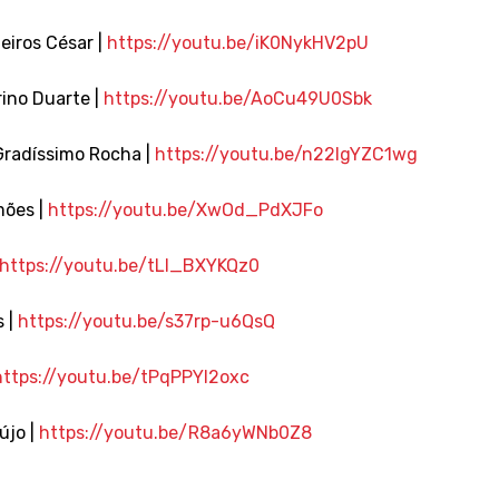
eiros César |
https://youtu.be/iK0NykHV2pU
ino Duarte |
https://youtu.be/AoCu49U0Sbk
Gradíssimo Rocha |
https://youtu.be/n22IgYZC1wg
mões |
https://youtu.be/XwOd_PdXJFo
https://youtu.be/tLl_BXYKQz0
s |
https://youtu.be/s37rp-u6QsQ
https://youtu.be/tPqPPYl2oxc
újo |
https://youtu.be/R8a6yWNb0Z8