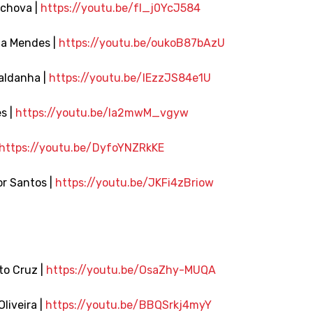
ychova |
https://youtu.be/fI_j0YcJ584
na Mendes |
https://youtu.be/oukoB87bAzU
aldanha |
https://youtu.be/IEzzJS84e1U
s |
https://youtu.be/la2mwM_vgyw
https://youtu.be/DyfoYNZRkKE
or Santos |
https://youtu.be/JKFi4zBriow
to Cruz |
https://youtu.be/OsaZhy-MUQA
Oliveira |
https://youtu.be/BBQSrkj4myY