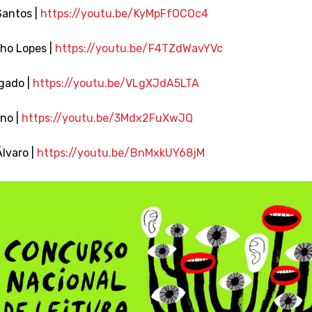
Santos |
https://youtu.be/KyMpFfOCOc4
lho Lopes |
https://youtu.be/F4TZdWavYVc
gado |
https://youtu.be/VLgXJdA5LTA
no |
https://youtu.be/3Mdx2FuXwJQ
lvaro |
https://youtu.be/BnMxkUY68jM