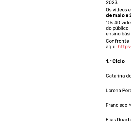
2023.
Os vídeos e
de maio e 
"Os 40 víde
do público, 
ensino bási
Confronte
aqui:
https
1.º Ciclo
Catarina d
Lorena Pere
Francisco M
Elias Duart