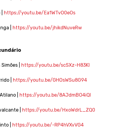
 |
https://youtu.be/Ea1WTvO0eOs
anga |
https://youtu.be/jhikdNuveRw
cundário
s Simões |
https://youtu.be/scSXz-H83KI
rido |
https://youtu.be/GHOsWSu8G94
Atilano |
https://youtu.be/8AJdmBO4iQI
valcante |
https://youtu.be/HxoWdrL_ZQ0
into |
https://youtu.be/-RP4hVXvVG4