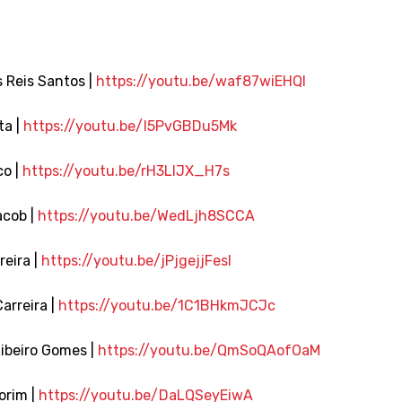
 Reis Santos |
https://youtu.be/waf87wiEHQI
ta |
https://youtu.be/I5PvGBDu5Mk
co |
https://youtu.be/rH3LlJX_H7s
acob |
https://youtu.be/WedLjh8SCCA
eira |
https://youtu.be/jPjgejjFesI
arreira |
https://youtu.be/1C1BHkmJCJc
ibeiro Gomes |
https://youtu.be/QmSoQAofOaM
orim |
https://youtu.be/DaLQSeyEiwA