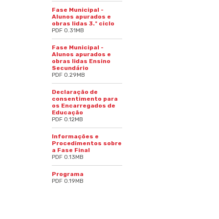
Fase Municipal -
Alunos apurados e
obras lidas 3.º ciclo
PDF 0.31MB
Fase Municipal -
Alunos apurados e
obras lidas Ensino
Secundário
PDF 0.29MB
Declaração de
consentimento para
os Encarregados de
Educação
PDF 0.12MB
Informações e
Procedimentos sobre
a Fase Final
PDF 0.13MB
Programa
PDF 0.19MB