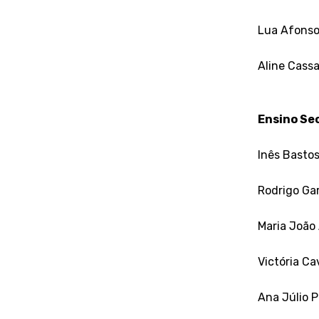
Lua Afonso
Aline Cass
Ensino Se
Inês Basto
Rodrigo Gar
Maria João 
Victória Ca
Ana Júlio P