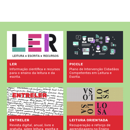
LER
PICCLE
Informação científica e recursos
Plano de Intervenção Cidadãos
para o ensino da leitura e da
Competentes em Leitura e
escrita.
Escrita.
LEITURA ORIENTADA
ENTRELER
Recuperação e reforço de
Revista digital, anual, livre e
aprendizagens no Ensino
gratuita, sobre leitura, escrita e