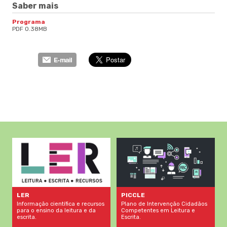
Saber mais
Programa
PDF 0.38MB
LER
PICCLE
Informação científica e recursos
Plano de Intervenção Cidadãos
para o ensino da leitura e da
Competentes em Leitura e
escrita.
Escrita.